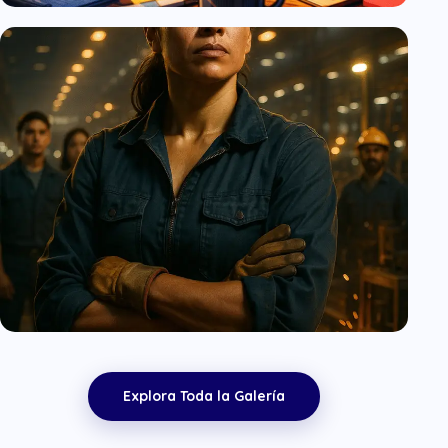
Innovación Sin Hacer Ruido (pero
Muy Efectiva)
Galeria Digital
Explora Toda la Galería